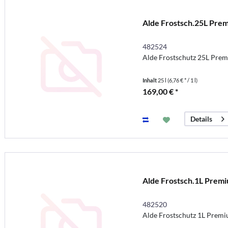
Alde Frostsch.25L Pre
482524
Alde Frostschutz 25L Pre
Inhalt
25 l
(6,76 € * / 1 l)
169,00 € *
Details
Alde Frostsch.1L Prem
482520
Alde Frostschutz 1L Prem