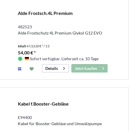
Alde Frostsch.4L Premium
482523
Alde Frostschutz 4L Premium Glykol G12 EVO
Inhalt
4 l
(13,50 € * / 1 l)
54,00 € *
Sofort verfügbar. Lieferzeit ca. 10 Tage
Deutschland
Jetzt kaufen
Details
Kabel f.Booster-Gebläse
E94400
Kabel für Booster-Gebläse und Umwälzpumpe