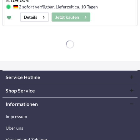
5.109,00 € *
2 sofort verfügbar, Lieferzeit ca. 10 Tagen
Deutschland
Jetzt kaufen
Details
Service Hotline
Shop Service
Informationen
Impressum
Über uns
Versand und Zahlung