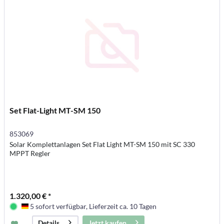
Set Flat-Light MT-SM 150
853069
Solar Komplettanlagen Set Flat Light MT-SM 150 mit SC 330
MPPT Regler
1.320,00 € *
5 sofort verfügbar, Lieferzeit ca. 10 Tagen
Deutschland
Jetzt kaufen
Details