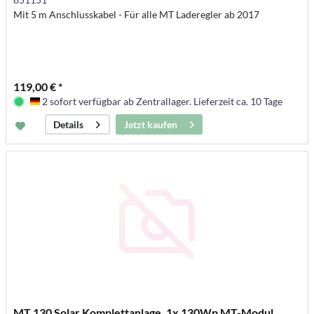
Mit 5 m Anschlusskabel - Für alle MT Laderegler ab 2017
119,00 € *
2 sofort verfügbar ab Zentrallager. Lieferzeit ca. 10 Tage
Deutschland
Jetzt kaufen
Details
MT 130 Solar Komplettanlage, 1x 130Wp MT-Modul,