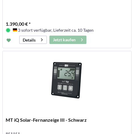
1.390,00 € *
3 sofort verfügbar, Lieferzeit ca. 10 Tagen
Deutschland
Jetzt kaufen
Details
MT iQ Solar-Fernanzeige III - Schwarz
851151