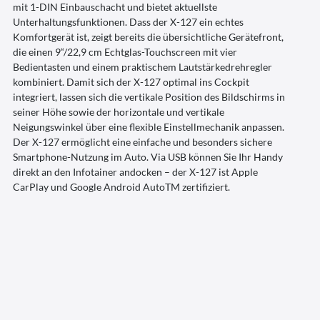
mit 1-DIN Einbauschacht und bietet aktuellste
Unterhaltungsfunktionen. Dass der X-127 ein echtes
Komfortgerät ist, zeigt bereits die über­­sichtliche Gerätefront,
die einen 9“/22,9 cm Echt­glas-Touch­screen mit vier
Bedientasten und einem praktischem Laut­stärke­dreh­reg­ler
kombiniert. Damit sich der X-127 optimal ins Cockpit
integriert, lassen sich die vertikale Position des Bildschirms in
seiner Höhe sowie der horizontale und vertikale
Neigungswinkel über eine flexible Einstellmechanik anpassen.
Der X-127 ermöglicht eine einfache und besonders sichere
Smartphone-Nutzung im Auto. Via USB können Sie Ihr Handy
direkt an den Infotainer andocken – der X-127 ist Apple
CarPlay und Google Android AutoTM zertifiziert.