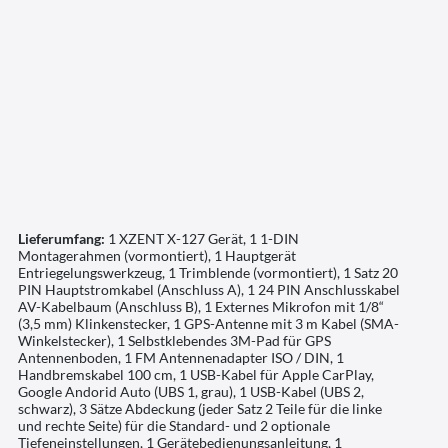
Lieferumfang:
1 XZENT X-127 Gerät, 1 1-DIN
Montagerahmen (vormontiert), 1 Hauptgerät
Entriegelungswerkzeug, 1 Trimblende (vormontiert), 1 Satz 20
PIN Hauptstromkabel (Anschluss A), 1 24 PIN Anschlusskabel
AV-Kabelbaum (Anschluss B), 1 Externes Mikrofon mit 1/8“
(3,5 mm) Klinkenstecker, 1 GPS-Antenne mit 3 m Kabel (SMA-
Winkelstecker), 1 Selbstklebendes 3M-Pad für GPS
Antennenboden, 1 FM Antennenadapter ISO / DIN, 1
Handbremskabel 100 cm, 1 USB-Kabel für Apple CarPlay,
Google Andorid Auto (UBS 1, grau), 1 USB-Kabel (UBS 2,
schwarz), 3 Sätze Abdeckung (jeder Satz 2 Teile für die linke
und rechte Seite) für die Standard- und 2 optionale
Tiefeneinstellungen, 1 Gerätebedienungsanleitung, 1