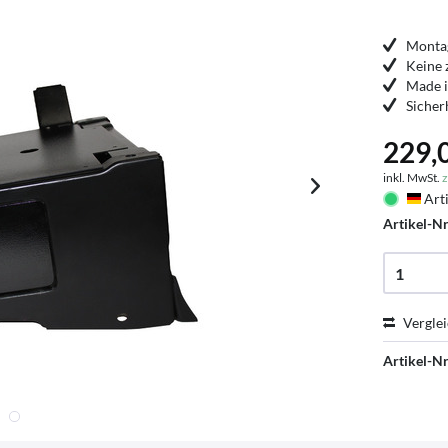
Montag
Keine 
Made 
Sicher
229,0
inkl. MwSt.
z
Arti
Deu
Artikel-Nr
Vergle
Artikel-Nr