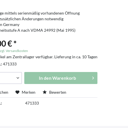
e mittels serienmäßig vorhandenen Öffnung
zusätzlichen Änderungen notwendig
in Germany
heitsstufe A nach VDMA 24992 (Mai 1995)
0 € *
zgl. Versandkosten
kel am Zentrallager verfügbar. Lieferung in ca. 10 Tagen
tschland
.:
471333
In den
Warenkorb
ichen
Merken
Bewerten
.:
471333