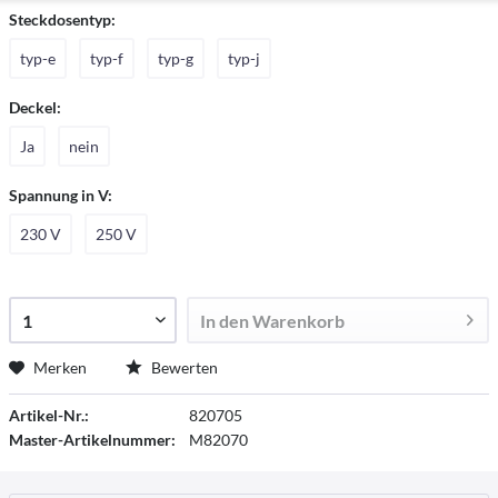
Steckdosentyp:
typ-e
typ-f
typ-g
typ-j
Deckel:
Ja
nein
Spannung in V:
230 V
250 V
In den
Warenkorb
Merken
Bewerten
Artikel-Nr.:
820705
Master-Artikelnummer:
M82070