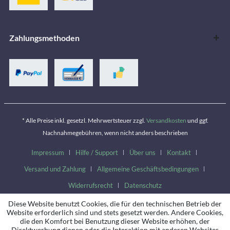
Zahlungsmethoden
* Alle Preise inkl. gesetzl. Mehrwertsteuer zzgl.
Versandkosten
und ggf.
Nachnahmegebühren, wenn nicht anders beschrieben
Impressum
Hilfe / Support
Über uns
Kontakt
Versand und Zahlung
Allgemeine Geschäftsbedingungen
Widerrufsrecht
Datenschutz
Diese Website benutzt Cookies, die für den technischen Betrieb der
Website erforderlich sind und stets gesetzt werden. Andere Cookies,
die den Komfort bei Benutzung dieser Website erhöhen, der
Direktwerbung dienen oder die Interaktion mit anderen Websites