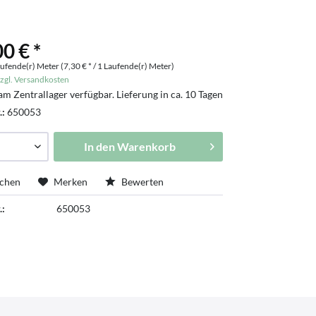
0 € *
ufende(r) Meter (7,30 € * / 1 Laufende(r) Meter)
zgl. Versandkosten
am Zentrallager verfügbar. Lieferung in ca. 10 Tagen
tschland
.:
650053
In den
Warenkorb
ichen
Merken
Bewerten
.:
650053