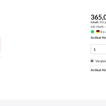
365,0
Inhalt:
50 La
inkl. MwSt.
z
6 x 
Deu
Artikel-Nr
Vergle
Artikel-Nr