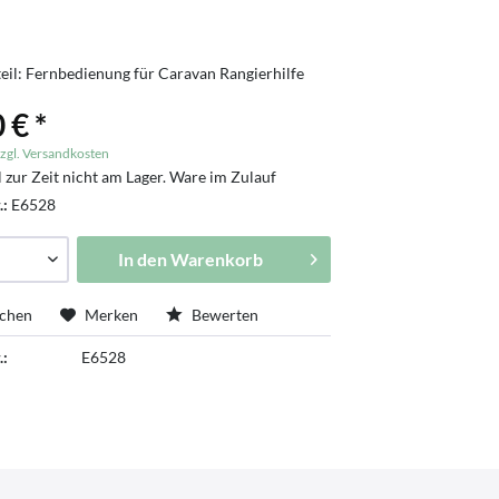
teil: Fernbedienung für Caravan Rangierhilfe
 € *
zgl. Versandkosten
l zur Zeit nicht am Lager. Ware im Zulauf
.:
E6528
In den
Warenkorb
ichen
Merken
Bewerten
.:
E6528