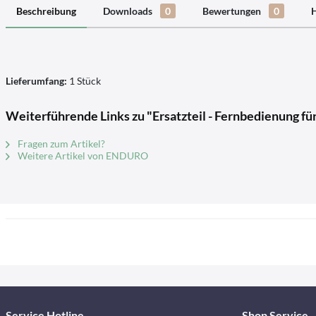
Beschreibung
Downloads
0
Bewertungen
0
H
Lieferumfang:
1 Stück
Weiterführende Links zu "Ersatzteil - Fernbedienung f
Fragen zum Artikel?
Weitere Artikel von ENDURO
Service Hotline
Shop Service