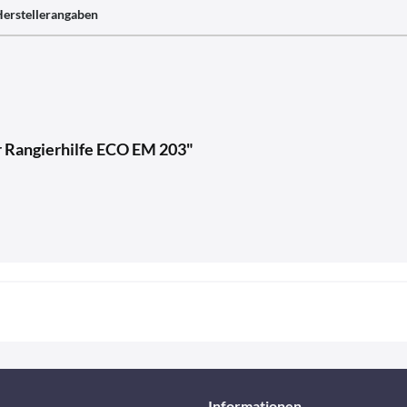
erstellerangaben
ür Rangierhilfe ECO EM 203"
Informationen