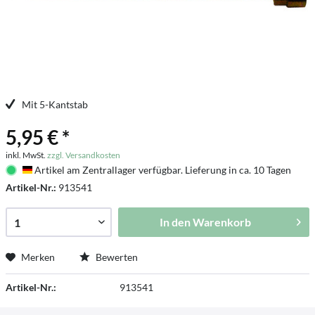
Mit 5-Kantstab
5,95 € *
inkl. MwSt.
zzgl. Versandkosten
Artikel am Zentrallager verfügbar. Lieferung in ca. 10 Tagen
Deutschland
Artikel-Nr.:
913541
In den
Warenkorb
Merken
Bewerten
Artikel-Nr.:
913541