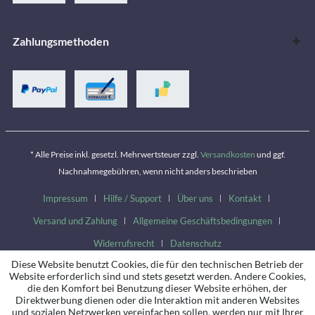
Zahlungsmethoden
* Alle Preise inkl. gesetzl. Mehrwertsteuer zzgl.
Versandkosten
und ggf.
Nachnahmegebühren, wenn nicht anders beschrieben
Impressum
Hilfe / Support
Über uns
Kontakt
Versand und Zahlung
Allgemeine Geschäftsbedingungen
Widerrufsrecht
Datenschutz
Diese Website benutzt Cookies, die für den technischen Betrieb der
Website erforderlich sind und stets gesetzt werden. Andere Cookies,
die den Komfort bei Benutzung dieser Website erhöhen, der
Direktwerbung dienen oder die Interaktion mit anderen Websites
und sozialen Netzwerken vereinfachen sollen, werden nur mit Ihrer