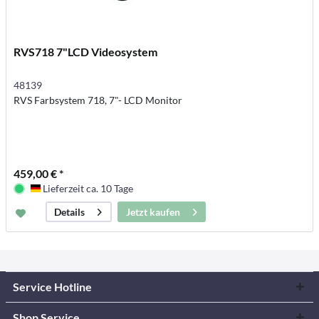
RVS718 7"LCD Videosystem
48139
RVS Farbsystem 718, 7"- LCD Monitor
459,00 € *
Lieferzeit ca. 10 Tage
Deutschland
Jetzt kaufen
Details
Service Hotline
Shop Service