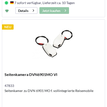
7 sofort verfügbar, Lieferzeit ca. 10 Tagen
Deutschland
Jetzt kaufen
Details
NEU
Seitenkamera DVN6901MO VI
47833
Seitenkamer zu DVN 6901 MO f. vollintegrierte Reisemobile