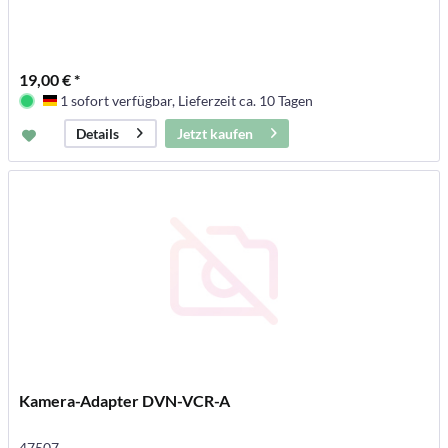
19,00 € *
1 sofort verfügbar, Lieferzeit ca. 10 Tagen
Deutschland
Jetzt kaufen
Details
Kamera-Adapter DVN-VCR-A
47507