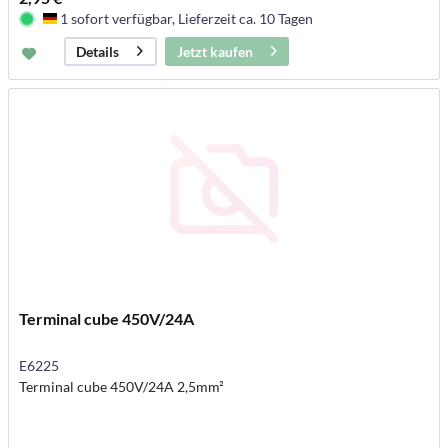
1 sofort verfügbar, Lieferzeit ca. 10 Tagen
Deutschland
Jetzt kaufen
Details
Terminal cube 450V/24A
E6225
Terminal cube 450V/24A 2,5mm²