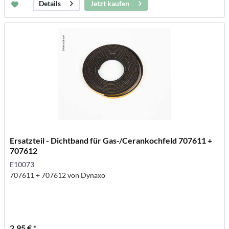
Jetzt kaufen
Details
Ersatzteil - Dichtband für Gas-/Cerankochfeld 707611 +
707612
E10073
707611 + 707612 von Dynaxo
2,95 € *