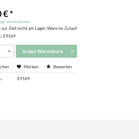
 € *
zgl. Versandkosten
l zur Zeit nicht am Lager. Ware im Zulauf
.:
E9169
In den
Warenkorb
ichen
Merken
Bewerten
.:
E9169