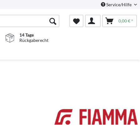
Service/Hilfe
0,00 € *
14 Tage
Rückgaberecht