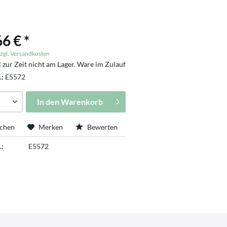
6 € *
zgl. Versandkosten
l zur Zeit nicht am Lager. Ware im Zulauf
.:
E5572
In den
Warenkorb
ichen
Merken
Bewerten
.:
E5572