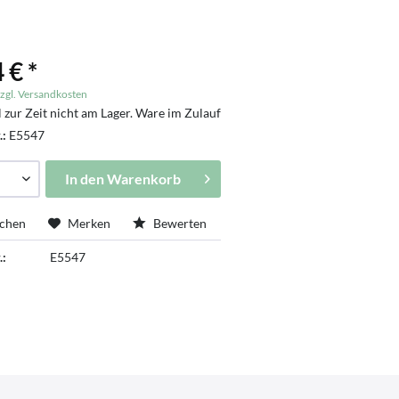
 € *
zgl. Versandkosten
l zur Zeit nicht am Lager. Ware im Zulauf
.:
E5547
In den
Warenkorb
ichen
Merken
Bewerten
.:
E5547