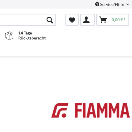
Service/Hilfe
0,00 € *
14 Tage
Rückgaberecht