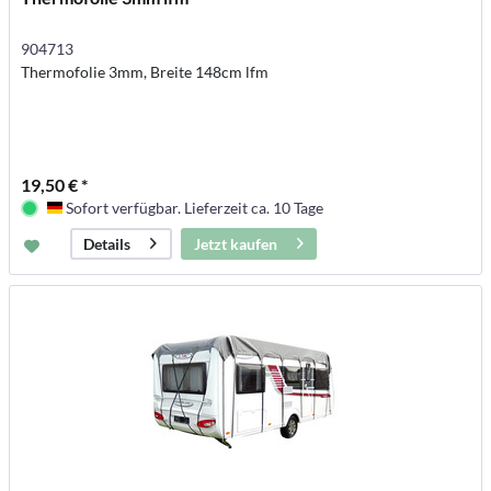
904713
Thermofolie 3mm, Breite 148cm lfm
19,50 € *
Sofort verfügbar. Lieferzeit ca. 10 Tage
Deutschland
Jetzt kaufen
Details