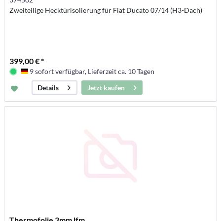
Zweiteilige Hecktürisolierung für Fiat Ducato 07/14 (H3-Dach)
399,00 € *
9 sofort verfügbar, Lieferzeit ca. 10 Tagen
Deutschland
Jetzt kaufen
Details
Thermofolie 3mm lfm