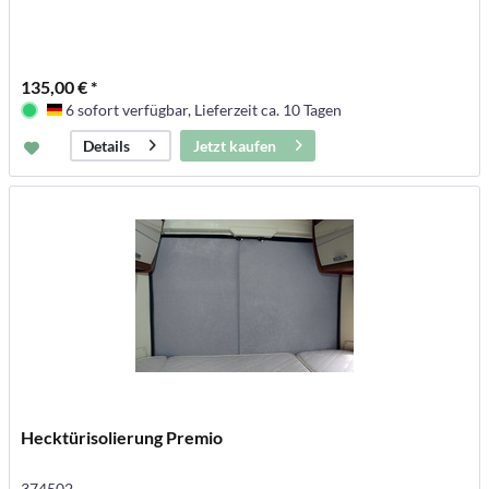
135,00 € *
6 sofort verfügbar, Lieferzeit ca. 10 Tagen
Deutschland
Jetzt kaufen
Details
Hecktürisolierung Premio
374502