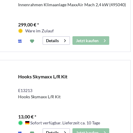
Innenrahmen Klimaanlage MaxxAir Mach 2,4 kW (495040)
299,00 € *
Ware im Zulauf
Jetzt kaufen
Details
Hooks Skymaxx L/R Kit
E13213
Hooks Skymaxx L/R Kit
13,00 € *
Sofort verfügbar. Lieferzeit ca. 10 Tage
Deutschland
Jetzt kaufen
Details