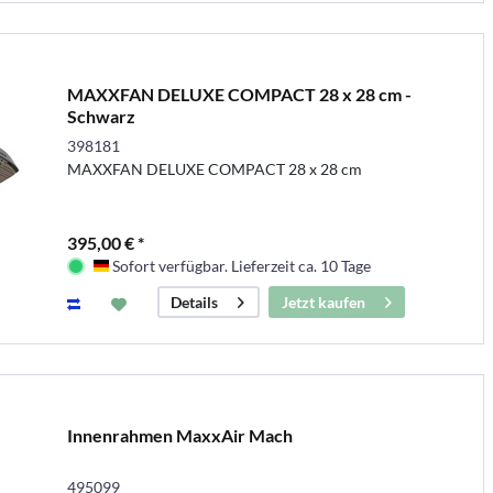
MAXXFAN DELUXE COMPACT 28 x 28 cm -
Schwarz
398181
MAXXFAN DELUXE COMPACT 28 x 28 cm
395,00 € *
Sofort verfügbar. Lieferzeit ca. 10 Tage
Deutschland
Jetzt kaufen
Details
Innenrahmen MaxxAir Mach
495099