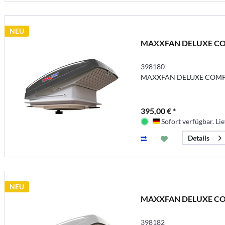
NEU
MAXXFAN DELUXE COMP
398180
MAXXFAN DELUXE COMPA
395,00 € *
Sofort verfügbar. Lie
Deutschland
Details
NEU
MAXXFAN DELUXE COM
398182