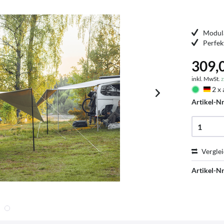
Modula
Perfek
309,0
inkl. MwSt.
z
2 x 
Deu
Artikel-Nr
Vergle
Artikel-Nr