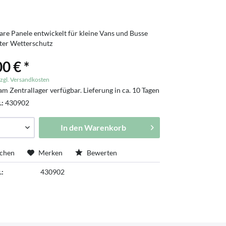
re Panele entwickelt für kleine Vans und Busse
ter Wetterschutz
0 € *
zgl. Versandkosten
am Zentrallager verfügbar. Lieferung in ca. 10 Tagen
tschland
.:
430902
In den
Warenkorb
ichen
Merken
Bewerten
.:
430902