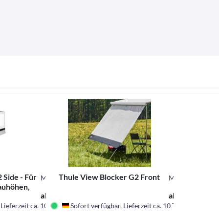
 Side - Für
Thule View Blocker G2 Front
M430851
M430822
auhöhen,
ab 249,00 € *
ab 149,00 € *
sentypen
Lieferzeit ca. 10 Tagen
Sofort verfügbar. Lieferzeit ca. 10 Tage
Deutschland