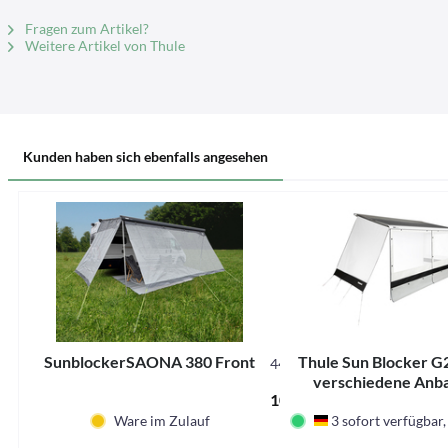
Fragen zum Artikel?
Weitere Artikel von Thule
Kunden haben sich ebenfalls angesehen
SunblockerSAONA 380 Front
Thule Sun Blocker G2
44815
verschiedene Anb
109,95 € *
Auszüge und Marki
Ware im Zulauf
3 sofort verfügbar, 
Deutschland