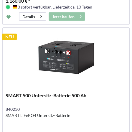
1.160,00 € *
3 sofort verfügbar, Lieferzeit ca. 10 Tagen
Deutschland
Jetzt kaufen
Details
NEU
SMART 500 Untersitz-Batterie 500 Ah
840230
SMART LiFePO4 Untersitz-Batterie