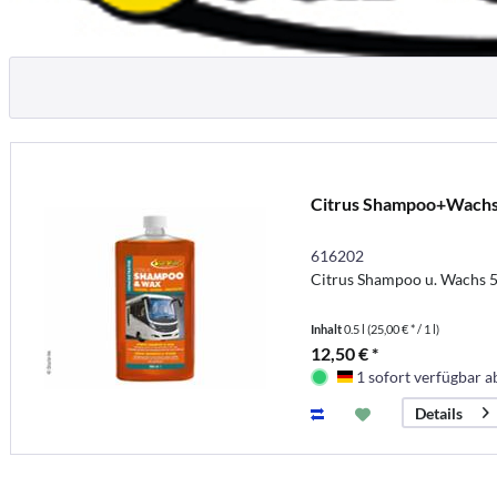
Citrus Shampoo+Wach
616202
Citrus Shampoo u. Wachs 5
Inhalt
0.5 l
(25,00 € * / 1 l)
12,50 € *
1 sofort verfügbar ab
Deutschland
Details