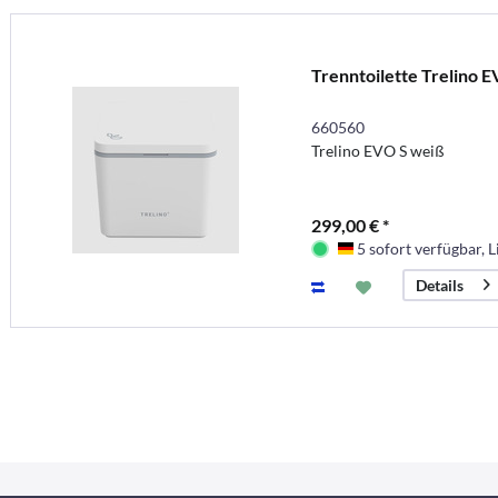
Trenntoilette Trelino E
660560
Trelino EVO S weiß
299,00 € *
5 sofort verfügbar, L
Deutschland
Details