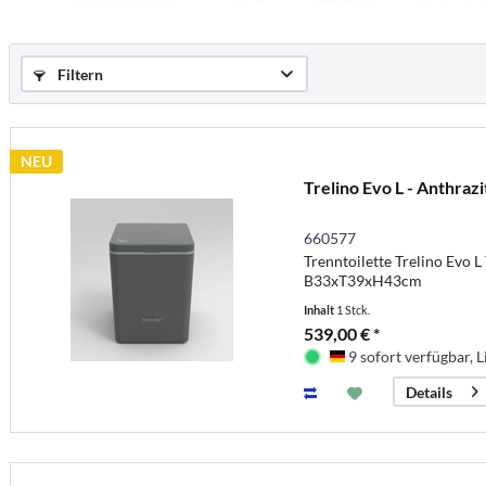
Filtern
NEU
Trelino Evo L - Anthrazi
660577
Trenntoilette Trelino Evo L 
B33xT39xH43cm
Inhalt
1 Stck.
539,00 € *
9 sofort verfügbar, L
Deutschland
Details