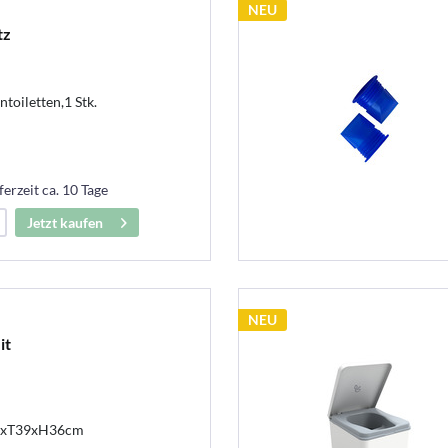
NEU
tz
ntoiletten,1 Stk.
ferzeit ca. 10 Tage
Jetzt kaufen
NEU
it
m
B33xT39xH36cm