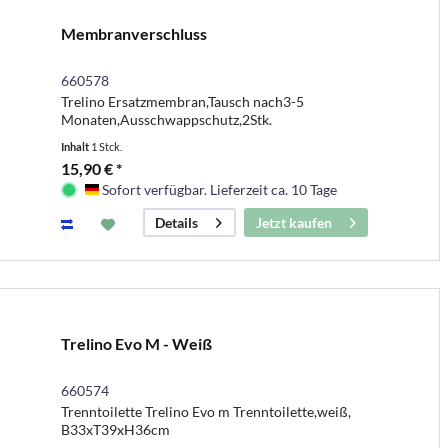
Membranverschluss
660578
Trelino Ersatzmembran,Tausch nach3-5
Monaten,Ausschwappschutz,2Stk.
Inhalt
1 Stck.
15,90 € *
Sofort verfügbar. Lieferzeit ca. 10 Tage
Deutschland
Jetzt kaufen
Details
Trelino Evo M - Weiß
660574
Trenntoilette Trelino Evo m Trenntoilette,weiß,
B33xT39xH36cm