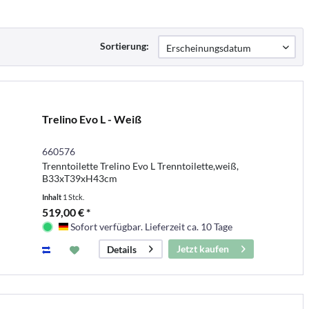
Sortierung:
Trelino Evo L - Weiß
660576
Trenntoilette Trelino Evo L Trenntoilette,weiß,
B33xT39xH43cm
Inhalt
1 Stck.
519,00 € *
Sofort verfügbar. Lieferzeit ca. 10 Tage
Deutschland
Jetzt kaufen
Details