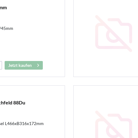
5mm
28/45mm
Jetzt kaufen
chfeld 88Du
esel L466xB316x172mm