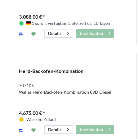
3.088,00 € *
1 sofort verfügbar, Lieferzeit ca. 10 Tagen
Deutschland
Jetzt kaufen
Details
Herd-Backofen-Kombination
707105
Wallas Herd-Backofen-Kombination 89D Diesel
4.675,00 € *
Ware im Zulauf
Jetzt kaufen
Details