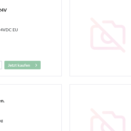
24V
24VDC EU
Jetzt kaufen
en.
ng