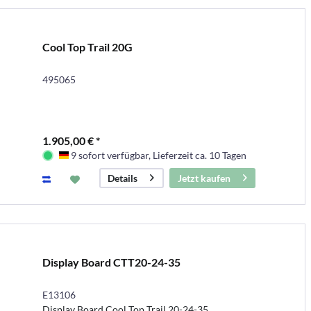
Cool Top Trail 20G
495065
1.905,00 € *
9 sofort verfügbar, Lieferzeit ca. 10 Tagen
Deutschland
Jetzt kaufen
Details
Display Board CTT20-24-35
E13106
Display Board Cool Top Trail 20-24-35