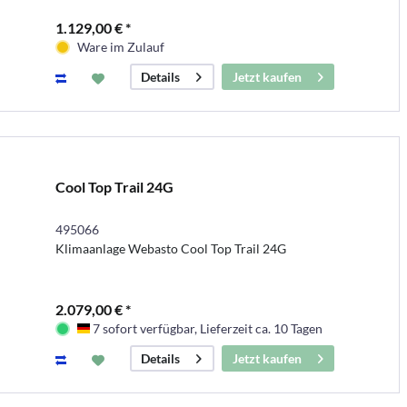
1.129,00 € *
Ware im Zulauf
Jetzt kaufen
Details
Cool Top Trail 24G
495066
Klimaanlage Webasto Cool Top Trail 24G
2.079,00 € *
7 sofort verfügbar, Lieferzeit ca. 10 Tagen
Deutschland
Jetzt kaufen
Details