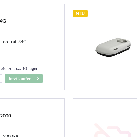
NEU
34G
Top Trail 34G
ieferzeit ca. 10 Tagen
Jetzt kaufen
T2000
 AT2000STC