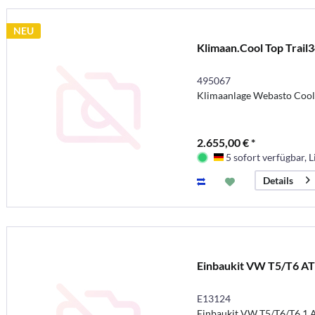
NEU
Klimaan.Cool Top Trail
495067
Klimaanlage Webasto Cool 
2.655,00 € *
5 sofort verfügbar, L
Deutschland
Details
Einbaukit VW T5/T6 A
E13124
Einbaukit VW T5/T6/T6.1