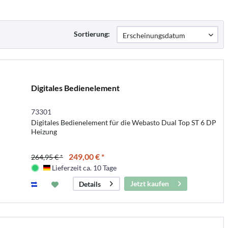
Sortierung:
Digitales Bedienelement
73301
Digitales Bedienelement für die Webasto Dual Top ST 6 DP
Heizung
249,00 € *
264,95 € *
Lieferzeit ca. 10 Tage
Deutschland
Jetzt kaufen
Details