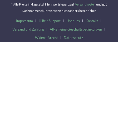
* Alle Preise inkl. gesetzl. Mehrwertsteuer zzgl.
Versandkosten
und ggf.
Nachnahmegebühren, wenn nicht anders beschrieben
Impressum
Hilfe / Support
Über uns
Kontakt
Versand und Zahlung
Allgemeine Geschäftsbedingungen
Widerrufsrecht
Datenschutz