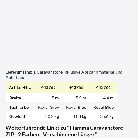
Lieferumfang:
1 Caravanstore inklusive Abspannmaterial und
Anleitung
Artikel-Nr.:
443762
443765
443761
Breite
5 m
5.5 m
4.4 m
Tuchfarbe
Royal Grey
Royal Blue
Royal Blue
Gewicht
40.2 kg
41.3 kg
35.6 kg
Weiterführende Links zu "Fiamma Caravanstore
ZIP - 2 Farben - Verschiedene Längen"