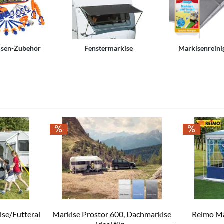
isen-Zubehör
Fenstermarkise
Markisenreini
se/Futteral
Markise Prostor 600, Dachmarkise
Reimo Mar
1.199,00 € *
ab 
1.420,00 € *
994,50 € *