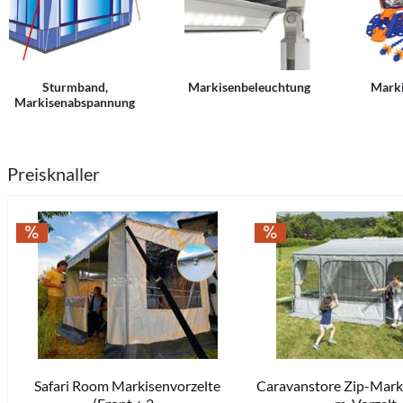
Sturmband,
Markisenbeleuchtung
Mark
Markisenabspannung
Preisknaller
Safari Room Markisenvorzelte
Caravanstore Zip-Marki
ab 529,00 € *
778,00 € *