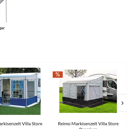
ger
kisenzelt Villa Store
Reimo Markisenzelt Villa Store
799,00 € *
ab 539,00 € *
619,00 € *
615