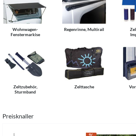
Wohnwagen-
Regenrinne, Multirail
Zel
Fenstermarkise
Im
Zeltzubehör,
Zelttasche
Vor
Sturmband
Preisknaller