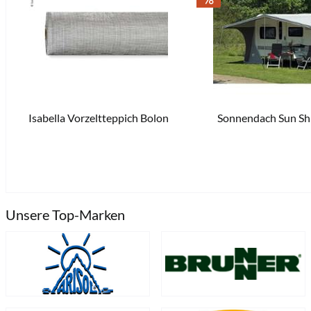
Isabella Vorzeltteppich Bolon
Sonnendach Sun Sh
ab 124,00 € *
4 sofort verfügbar ab Ze
Deutschland
Unsere Top-Marken