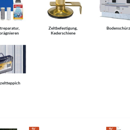
treparatur,
Zeltbefestigung,
Bodenschür
prägnieren
Kederschiene
zeltteppich