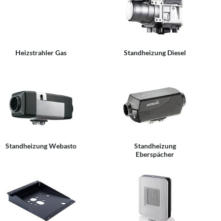
Heizstrahler Gas
Standheizung Diesel
Standheizung Webasto
Standheizung
Eberspächer