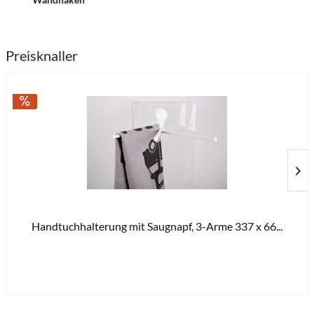
Preisknaller
Handtuchhalterung mit Saugnapf, 3-Arme 337 x 66...
3,5