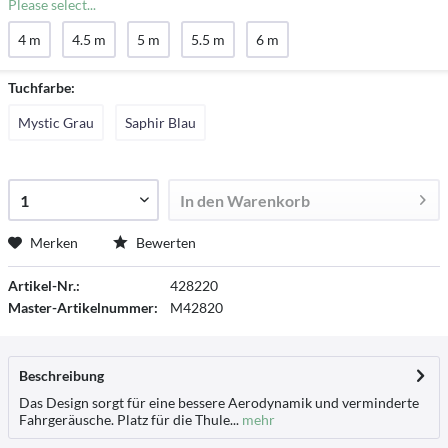
Please select...
4 m
4.5 m
5 m
5.5 m
6 m
Tuchfarbe:
Mystic Grau
Saphir Blau
In den
Warenkorb
Merken
Bewerten
Artikel-Nr.:
428220
Master-Artikelnummer:
M42820
Beschreibung
Das Design sorgt für eine bessere Aerodynamik und verminderte
Fahrgeräusche. Platz für die Thule...
mehr