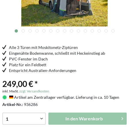
Alle 3 Türen mit Moskitonetz-Ziptüren
Eingenähte Bodenwanne, schließt mit Heckeinstieg ab
PVC-Fenster im Dach
Platz für ein Feldbett
Entspricht Australien-Anforderungen
249,00 € *
inkl. MwSt.
zzgl. Versandkosten
Artikel am Zentrallager verfügbar. Lieferung in ca. 10 Tagen
Deutschland
Artikel-Nr.:
936286
In den
Warenkorb