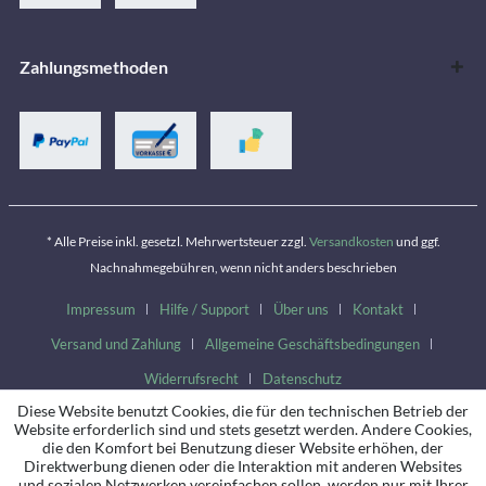
Zahlungsmethoden
* Alle Preise inkl. gesetzl. Mehrwertsteuer zzgl.
Versandkosten
und ggf.
Nachnahmegebühren, wenn nicht anders beschrieben
Impressum
Hilfe / Support
Über uns
Kontakt
Versand und Zahlung
Allgemeine Geschäftsbedingungen
Widerrufsrecht
Datenschutz
Diese Website benutzt Cookies, die für den technischen Betrieb der
Website erforderlich sind und stets gesetzt werden. Andere Cookies,
die den Komfort bei Benutzung dieser Website erhöhen, der
Direktwerbung dienen oder die Interaktion mit anderen Websites
und sozialen Netzwerken vereinfachen sollen, werden nur mit Ihrer