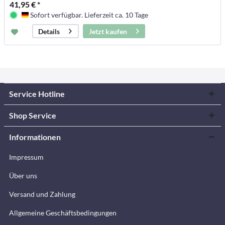
41,95 € *
Sofort verfügbar. Lieferzeit ca. 10 Tage
Deutschland
Jetzt kaufen
Details
Service Hotline
Shop Service
Informationen
Impressum
Über uns
Versand und Zahlung
Allgemeine Geschäftsbedingungen