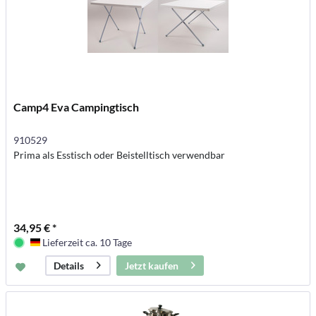
Camp4 Eva Campingtisch
910529
Prima als Esstisch oder Beistelltisch verwendbar
34,95 € *
Lieferzeit ca. 10 Tage
Deutschland
Jetzt kaufen
Details